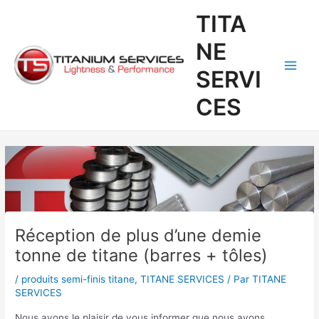
Aller
Navigation
Main
TITA
au
des
Men
contenu
articles
NE
SERVI
CES
Réception de plus d’une demie
tonne de titane (barres + tôles)
/
produits semi-finis titane
,
TITANE SERVICES
/ Par
TITANE
SERVICES
Nous avons le plaisir de vous informer que nous avons