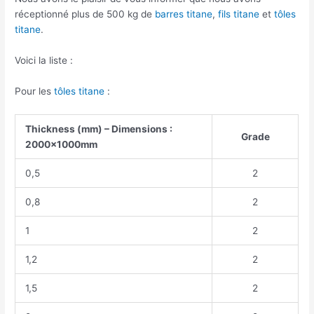
réceptionné plus de 500 kg de
barres titane
,
fils titane
et
tôles
titane
.
Voici la liste :
Pour les
tôles titane
:
Thickness (mm) – Dimensions :
Grade
2000x1000mm
0,5
2
0,8
2
1
2
1,2
2
1,5
2