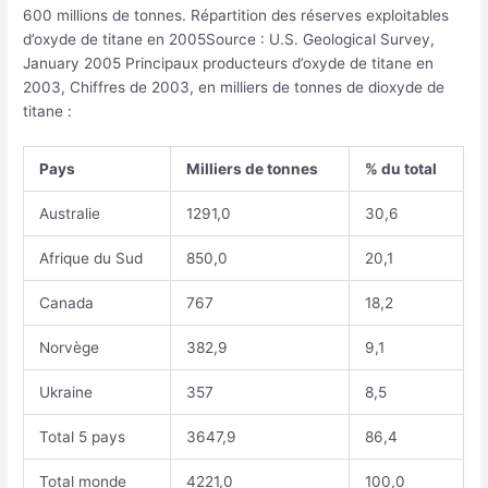
600 millions de tonnes. Répartition des réserves exploitables
d’oxyde de titane en 2005Source : U.S. Geological Survey,
January 2005 Principaux producteurs d’oxyde de titane en
2003, Chiffres de 2003, en milliers de tonnes de dioxyde de
titane :
Pays
Milliers de tonnes
% du total
Australie
1291,0
30,6
Afrique du Sud
850,0
20,1
Canada
767
18,2
Norvège
382,9
9,1
Ukraine
357
8,5
Total 5 pays
3647,9
86,4
Total monde
4221,0
100,0