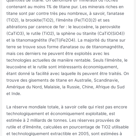
contenant au moins 1% de titane pur. Les minerais riches en
titane sont par contre très peu nombreux, à savoir, l’anatase
(TiO2), la brookite(TiO2), l’ilménite (Fe(TiO3)2) et ses
altérations par carence de fer : le leucoxène, la perovskite
(CaTiO3), le rutile (TiO2), la sphène ou titanite (CaTiO(SiO4))
et la titanomagnétite (Fe(Ti)Fe2O4). La majorité du titane sur
terre se trouve sous forme d’anatase ou de titanomagnétite,
mais ces derniers ne peuvent être exploités avec les
technologies actuelles de manière rentable. Seuls l’ilménite, le
leucoxène et le rutile sont intéressants économiquement,
étant donné la facilité avec laquelle ils peuvent être traités. On
trouve des gisements de titane en Australie, Scandinavie,
Amérique du Nord, Malaisie, la Russie, Chine, Afrique du Sud
et Inde.
La réserve mondiale totale, à savoir celle qui n’est pas encore
technologiquement et économiquement exploitable, est
estimée à 2 milliards de tonnes. Les réserves prouvées de
rutile et d’ilménite, calculées en pourcentage de TiO2 utilisable
et technologiquement extractible en 2005, sont estimées à