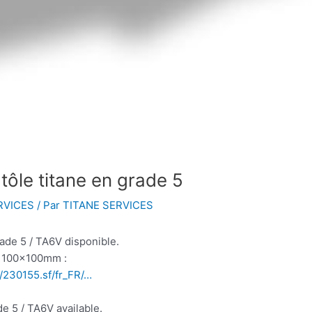
tôle titane en grade 5
RVICES
/ Par
TITANE SERVICES
rade 5 / TA6V disponible.
e 100x100mm :
/230155.sf/fr_FR/…
e 5 / TA6V available.