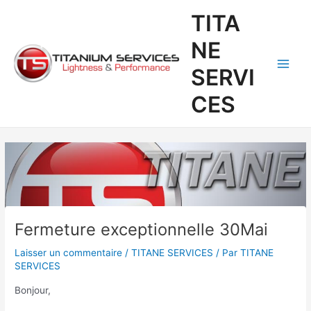
Aller
Navigation
Main
TITA
au
des
Men
contenu
articles
NE
SERVI
CES
Fermeture exceptionnelle 30Mai
Laisser un commentaire
/
TITANE SERVICES
/ Par
TITANE
SERVICES
Bonjour,