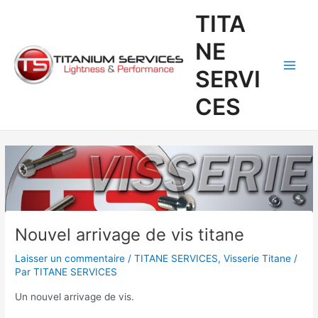
Aller
Navigation
Main
TITA
au
des
Men
contenu
articles
NE
SERVI
CES
Nouvel arrivage de vis titane
Laisser un commentaire
/
TITANE SERVICES
,
Visserie Titane
/
Par
TITANE SERVICES
Un nouvel arrivage de vis.