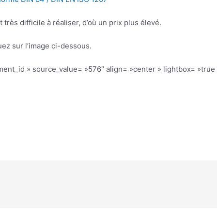
rès difficile à réaliser, d’où un prix plus élevé.
quez sur l’image ci-dessous.
nt_id » source_value= »576″ align= »center » lightbox= »true »