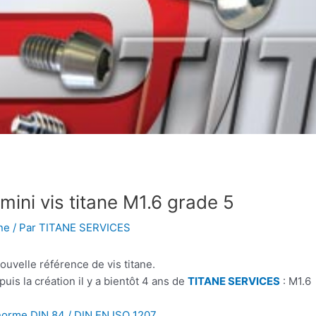
mini vis titane M1.6 grade 5
ne
/ Par
TITANE SERVICES
uvelle référence de vis titane.
epuis la création il y a bientôt 4 ans de
TITANE SERVICES
: M1.6
a norme DIN 84 / DIN EN ISO 1207