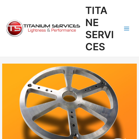
Aller
Navigation
Main
TITA
au
des
Men
contenu
articles
NE
SERVI
CES