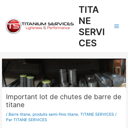
Aller
Navigation
Main
TITA
au
des
Men
contenu
articles
NE
SERVI
CES
Important lot de chutes de barre de
titane
/
Barre titane
,
produits semi-finis titane
,
TITANE SERVICES
/
Par
TITANE SERVICES