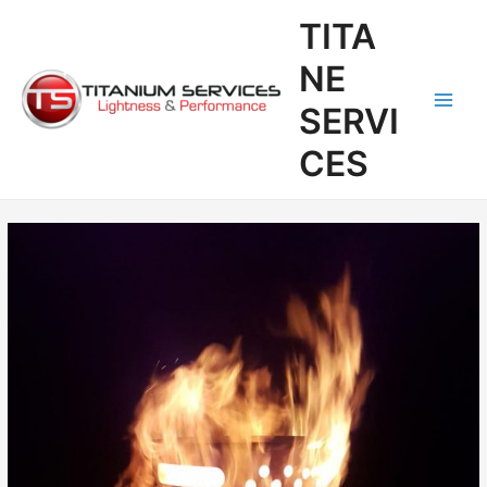
Aller
Navigation
Main
TITA
au
des
Men
contenu
articles
NE
SERVI
CES