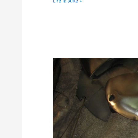
Lire la suite »
Réalisation
client
à
partir
d’une
tole
titane