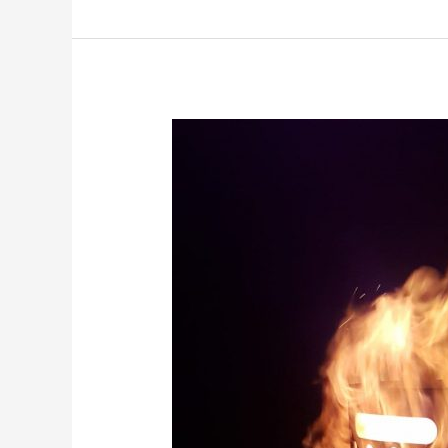
Barbecue
titane