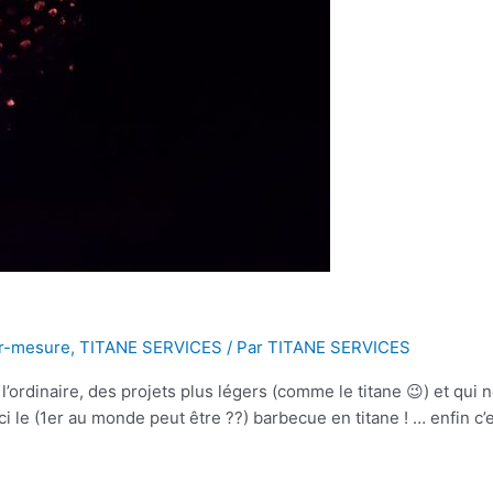
ur-mesure
,
TITANE SERVICES
/ Par
TITANE SERVICES
e l’ordinaire, des projets plus légers (comme le titane 😉) et qu
ici le (1er au monde peut être ??) barbecue en titane ! … enfin