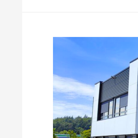
TITANIUM
SERVICES
déménage